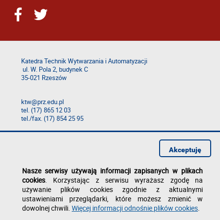
Katedra Technik Wytwarzania i Automatyzacji
ul. W. Pola 2, budynek C
35-021 Rzeszów
ktw@prz.edu.pl
tel. (17) 865 12 03
tel./fax. (17) 854 25 95
Deklaracja dostępności
Polityka prywatności
Akceptuję
Zgłoś błąd na stronie
Nasze serwisy używają informacji zapisanych w plikach
cookies
. Korzystając z serwisu wyrażasz zgodę na
używanie plików cookies zgodnie z aktualnymi
ustawieniami przeglądarki, które możesz zmienić w
dowolnej chwili.
Więcej informacji odnośnie plików cookies
.