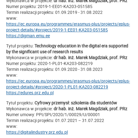
Wykonawca w projekcie:
dr hab. inż. Marek Magdziak, prof. PRz
Numer projektu: 2019-1-EE01-KA203-051585
Termin realizacji projektu: 01.09.2019 - 31.08.2022
www:
https://ec.europa.eu/programmes/erasmus-plus/projects/eplus-
project-details/#project/2019-1-EE01-KA203-051585
https://digman.emu.ee
Tytuł projektu:
Technology education in the digital era supported
by the significant use of research results
Wykonawca w projekcie:
dr hab. inż. Marek Magdziak, prof. PRz
Numer projektu: 2020-1-PL01-KA203-082219
Termin realizacji projektu: 01.09.2020 - 31.08.2023
www:
https://ec.europa.eu/programmes/erasmus-plus/projects/eplus-
project-details/#project/2020-1-PL01-KA203-082219
https://edures.prz.edu.pl
Tytuł projektu:
Cyfrowy przemysł: szkolenia dla studentów
Wykonawca w projekcie:
dr hab. inż. Marek Magdziak, prof. PRz
Numer umowy: PPI/SPI/2020/1/00029/U/00001
Termin realizacji projektu: 01.07.2021 – 31.07.2022
www:
https://digitalindustry.prz.edu.pl