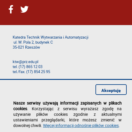
Katedra Technik Wytwarzania i Automatyzacji
ul. W. Pola 2, budynek C
35-021 Rzeszów
ktw@prz.edu.pl
tel. (17) 865 12 03
tel./fax. (17) 854 25 95
Deklaracja dostępności
Polityka prywatności
Akceptuję
Zgłoś błąd na stronie
Nasze serwisy używają informacji zapisanych w plikach
cookies
. Korzystając z serwisu wyrażasz zgodę na
używanie plików cookies zgodnie z aktualnymi
ustawieniami przeglądarki, które możesz zmienić w
dowolnej chwili.
Więcej informacji odnośnie plików cookies
.